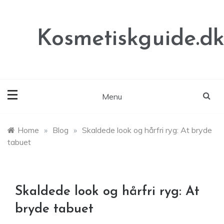
Skip
to
content
Kosmetiskguide.d
Menu
Home
»
Blog
»
Skaldede look og hårfri ryg: At bryde
tabuet
Skaldede look og hårfri ryg: At
bryde tabuet