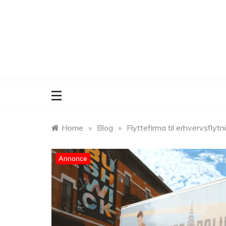
Skip
to
content
Home
»
Blog
»
Flyttefirma til erhvervsflyt
Annonce