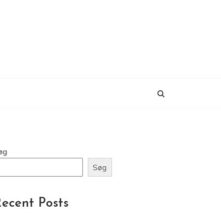
k
øg
Søg
ecent Posts