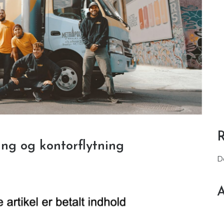
ning og kontorflytning
D
A