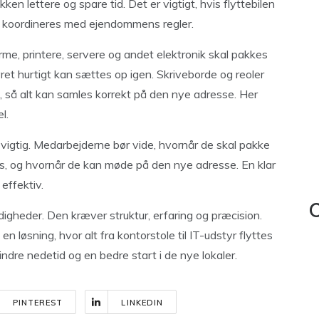
kken lettere og spare tid. Det er vigtigt, hvis flyttebilen
al koordineres med ejendommens regler.
me, printere, servere og andet elektronik skal pakkes
ret hurtigt kan sættes op igen. Skriveborde og reoler
, så alt kan samles korrekt på den nye adresse. Her
l.
vigtig. Medarbejderne bør vide, hvornår de skal pakke
s, og hvornår de kan møde på den nye adresse. En klar
effektiv.
C
ldigheder. Den kræver struktur, erfaring og præcision.
 løsning, hvor alt fra kontorstole til IT-udstyr flyttes
indre nedetid og en bedre start i de nye lokaler.
PINTEREST
LINKEDIN