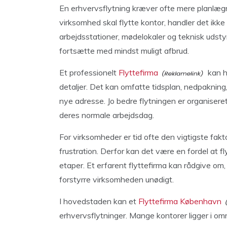
En erhvervsflytning kræver ofte mere planlægni
virksomhed skal flytte kontor, handler det ikk
arbejdsstationer, mødelokaler og teknisk udstyr 
fortsætte med mindst muligt afbrud.
Et professionelt
Flyttefirma
kan h
detaljer. Det kan omfatte tidsplan, nedpakning
nye adresse. Jo bedre flytningen er organisere
deres normale arbejdsdag.
For virksomheder er tid ofte den vigtigste fa
frustration. Derfor kan det være en fordel at fl
etaper. Et erfarent flyttefirma kan rådgive om
forstyrre virksomheden unødigt.
I hovedstaden kan et
Flyttefirma København
erhvervsflytninger. Mange kontorer ligger i o