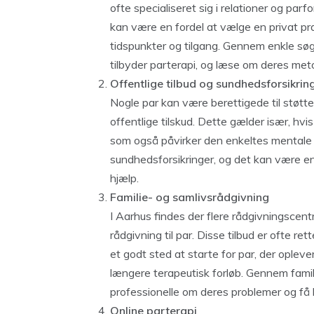
ofte specialiseret sig i relationer og parf
kan være en fordel at vælge en privat prak
tidspunkter og tilgang. Gennem enkle søgn
tilbyder parterapi, og læse om deres meto
Offentlige tilbud og sundhedsforsikrin
Nogle par kan være berettigede til støtte
offentlige tilskud. Dette gælder især, hvis
som også påvirker den enkeltes mentale he
sundhedsforsikringer, og det kan være en
hjælp.
Familie- og samlivsrådgivning
I Aarhus findes der flere rådgivningscentre 
rådgivning til par. Disse tilbud er ofte r
et godt sted at starte for par, der opleve
længere terapeutisk forløb. Gennem famil
professionelle om deres problemer og få 
Online parterapi