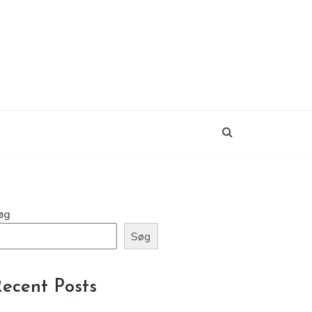
k
øg
Søg
ecent Posts