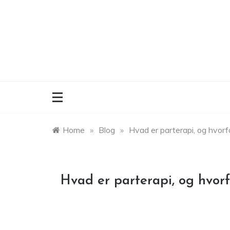
Skip
to
content
Home
»
Blog
»
Hvad er parterapi, og hvorfo
Hvad er parterapi, og hvorf