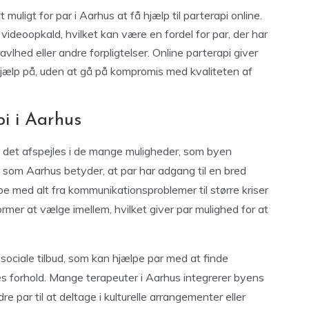
muligt for par i Aarhus at få hjælp til parterapi online.
 videoopkald, hvilket kan være en fordel for par, der har
lhed eller andre forpligtelser. Online parterapi giver
hjælp på, uden at gå på kompromis med kvaliteten af
i i Aarhus
og det afspejles i de mange muligheder, som byen
by som Aarhus betyder, at par har adgang til en bred
lpe med alt fra kommunikationsproblemer til større kriser
former at vælge imellem, hvilket giver par mulighed for at
ociale tilbud, som kan hjælpe par med at finde
res forhold. Mange terapeuter i Aarhus integrerer byens
re par til at deltage i kulturelle arrangementer eller