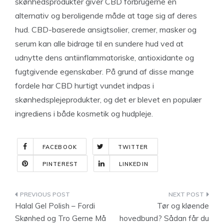
skønhedsprodukter giver CBD forbrugerne en
alternativ og beroligende måde at tage sig af deres
hud. CBD-baserede ansigtsolier, cremer, masker og
serum kan alle bidrage til en sundere hud ved at
udnytte dens antiinflammatoriske, antioxidante og
fugtgivende egenskaber. På grund af disse mange
fordele har CBD hurtigt vundet indpas i
skønhedsplejeprodukter, og det er blevet en populær
ingrediens i både kosmetik og hudpleje.
FACEBOOK
TWITTER
PINTEREST
LINKEDIN
Indlægsnavigation
Halal Gel Polish – Fordi
Tør og kløende
Skønhed og Tro Gerne Må
hovedbund? Sådan får du