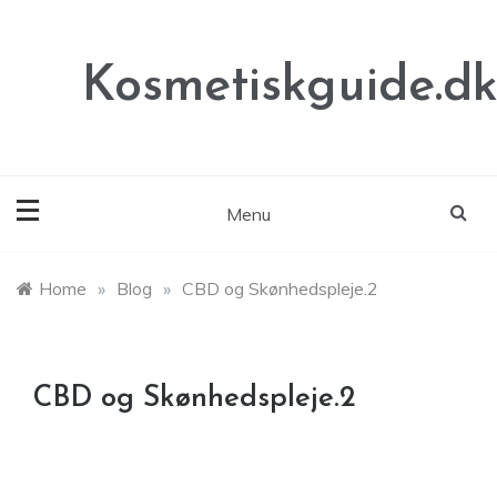
Skip
to
content
Kosmetiskguide.d
Menu
Home
»
Blog
»
CBD og Skønhedspleje.2
CBD og Skønhedspleje.2