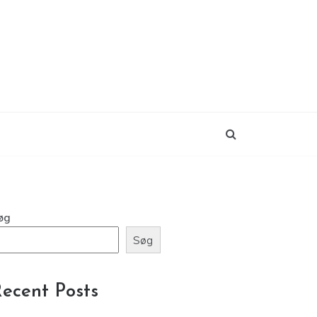
k
øg
Søg
ecent Posts