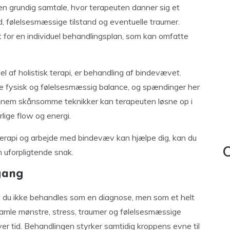
en grundig samtale, hvor terapeuten danner sig et
ed, følelsesmæssige tilstand og eventuelle traumer.
for en individuel behandlingsplan, som kan omfatte
 af holistisk terapi, er behandling af bindevævet.
åde fysisk og følelsesmæssig balance, og spændinger her
nnem skånsomme teknikker kan terapeuten løsne op i
ige flow og energi.
terapi og arbejde med bindevæv kan hjælpe dig, kan du
C
n uforpligtende snak.
lgang
 at du ikke behandles som en diagnose, men som et helt
gamle mønstre, stress, traumer og følelsesmæssige
ver tid. Behandlingen styrker samtidig kroppens evne til