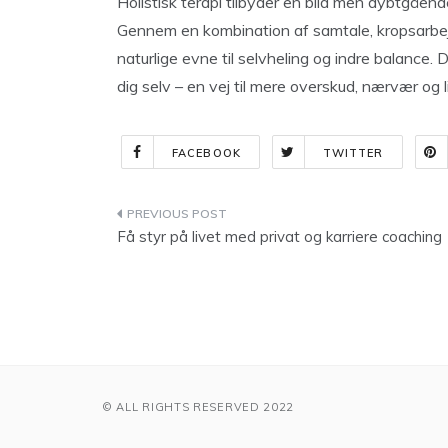
Holistisk terapi tilbyder en blid men dybtgåe
Gennem en kombination af samtale, kropsarbej
naturlige evne til selvheling og indre balance. 
dig selv – en vej til mere overskud, nærvær og 
FACEBOOK
TWITTER
Indlægsnavigation
Få styr på livet med privat og karriere coaching
© ALL RIGHTS RESERVED 2022