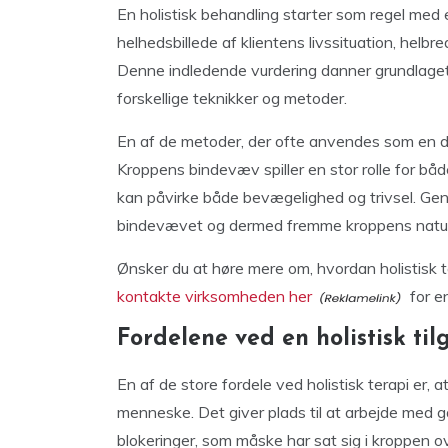
En holistisk behandling starter som regel med 
helhedsbillede af klientens livssituation, helbr
Denne indledende vurdering danner grundlaget 
forskellige teknikker og metoder.
En af de metoder, der ofte anvendes som en del
Kroppens bindevæv spiller en stor rolle for b
kan påvirke både bevægelighed og trivsel. Ge
bindevævet og dermed fremme kroppens naturl
Ønsker du at høre mere om, hvordan holistisk 
kontakte virksomheden her
for e
Fordelene ved en holistisk ti
En af de store fordele ved holistisk terapi er,
menneske. Det giver plads til at arbejde med 
blokeringer, som måske har sat sig i kroppen o