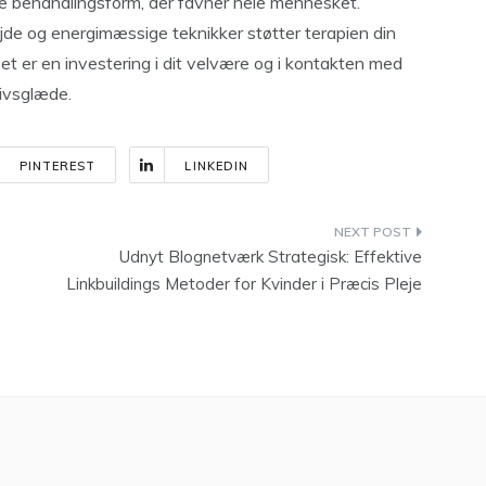
nde behandlingsform, der favner hele mennesket.
de og energimæssige teknikker støtter terapien din
Det er en investering i dit velvære og i kontakten med
livsglæde.
PINTEREST
LINKEDIN
Udnyt Blognetværk Strategisk: Effektive
Linkbuildings Metoder for Kvinder i Præcis Pleje