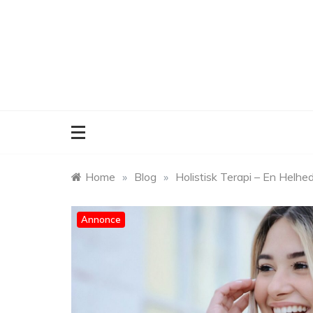
Skip
to
content
Home
»
Blog
»
Holistisk Terapi – En Helhed
Annonce