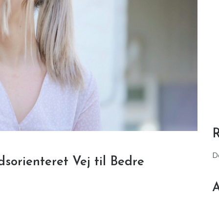
D
sorienteret Vej til Bedre
A